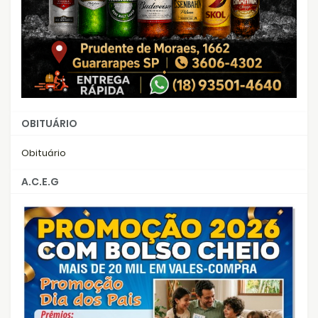
OBITUÁRIO
Obituário
A.C.E.G