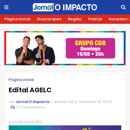
Página Inicial
Guararapes
Região
Policial
Variedade
Página inicial
Edital AGELC
de
Jornal O Impacto
quinta-feira, fevereiro 15, 2024
0 Comentários
SICOOB COOPCRED