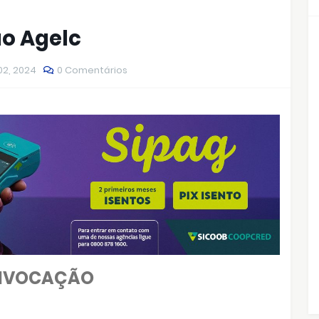
ão Agelc
02, 2024
0 Comentários
ONVOCAÇÃO