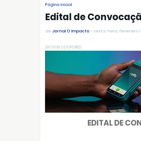
Página inicial
Edital de Convocaç
de
Jornal O Impacto
sexta-feira, fevereiro 
SICOOB COOPCRED
EDITAL DE C