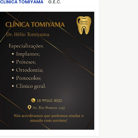
CLÍNICA TOMIYAMA
G.E.C.
CRIMES QUE ABALARAM O BRASIL