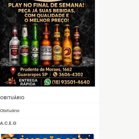
OBITUÁRIO
Obituário
A.C.E.G