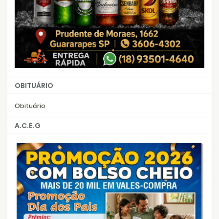
OBITUÁRIO
Obituário
A.C.E.G