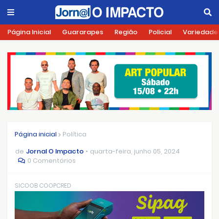
Página Inicial
Guararapes
Região
Policial
Variedade
Página inicial
Política
de
Jornal O Impacto
quarta-feira, junho 05, 2024
0 Comentários
SICOOB COOPCRED