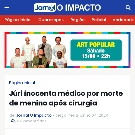
Página Inicial
Guararapes
Região
Policial
Variedade
Página inicial
Júri inocenta médico por morte
de menino após cirurgia
de
Jornal O Impacto
terça-feira, junho 04, 2024
0 Comentários