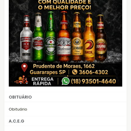
OBITUÁRIO
Obituário
A.C.E.G