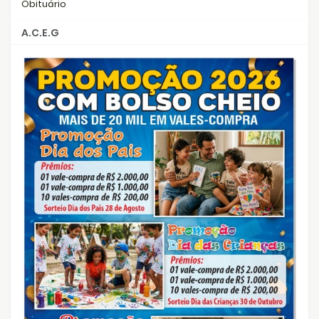
Obituário
A.C.E.G