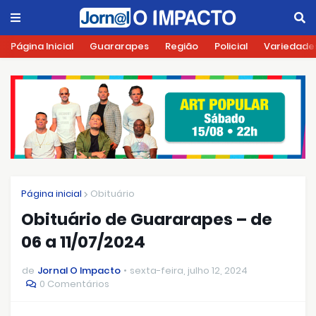
Página Inicial
Guararapes
Região
Policial
Variedade
Página inicial
Obituário
Obituário de Guararapes – de
06 a 11/07/2024
de
Jornal O Impacto
sexta-feira, julho 12, 2024
0 Comentários