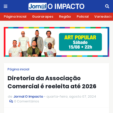
Página Inicial
Guararapes
Região
Policial
Variedade
Página inicial
Diretoria da Associação
Comercial é reeleita até 2026
de
Jornal O Impacto
quarta-feira, agosto 07, 2024
0 Comentários