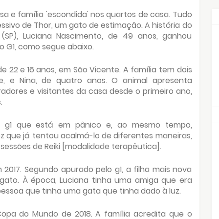
sa e família 'escondida' nos quartos de casa. Tudo
sivo de Thor, um gato de estimação. A história do
(SP), Luciana Nascimento, de 49 anos, ganhou
o G1, como segue abaixo.
de 22 e 16 anos, em São Vicente. A família tem dois
e, e Nina, de quatro anos. O animal apresenta
ores e visitantes da casa desde o primeiro ano,
.
o g1 que está em pânico e, ao mesmo tempo,
 que já tentou acalmá-lo de diferentes maneiras,
sessões de Reiki [modalidade terapêutica].
 2017. Segundo apurado pelo g1, a filha mais nova
 gato. À época, Luciana tinha uma amiga que era
essoa que tinha uma gata que tinha dado à luz.
opa do Mundo de 2018. A família acredita que o