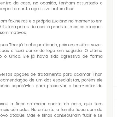
entro da casa, na ocasião, tenham assustado o
mportamento agressivo antes disso.
com faxineiras e a própria Luciana no momento em
A tutora parou de usar o produto, mas os ataques
 sem motivos.
ues Thor já tenha praticado, pois em muitas vezes
oas e saia correndo logo em seguida. O último
o o único. Ele já havia sido agressivo de forma
diversas opções de tratamento para acalmar Thor,
ecomendação de um dos especialistas, porém ele
ário separá-los para preservar o bem-estar de
ssou a ficar no maior quarto da casa, que tem
mais cômodos. No entanto, a família ficou com dó
novo ataque. Mãe e filhas conseguiram fugir e se