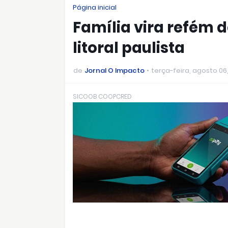
Página inicial
Família vira refém 
litoral paulista
de
Jornal O Impacto
terça-feira, agosto 06
SICOOB COOPCRED