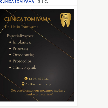
CLÍNICA TOMIYAMA
G.E.C.
CRIMES QUE ABALARAM O BRASIL