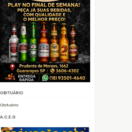
OBITUÁRIO
Obituário
A.C.E.G