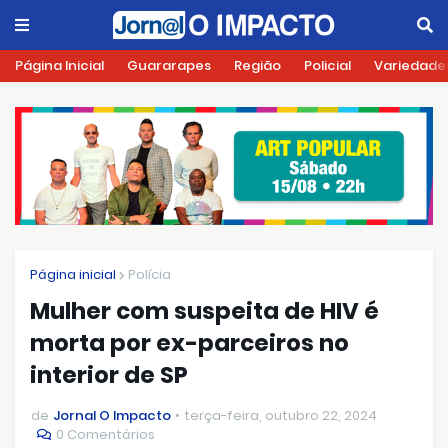
Página Inicial
Guararapes
Região
Policial
Variedade
Página inicial
Polícia
Mulher com suspeita de HIV é
morta por ex-parceiros no
interior de SP
de
Jornal O Impacto
terça-feira, outubro 22, 2024
0 Comentários