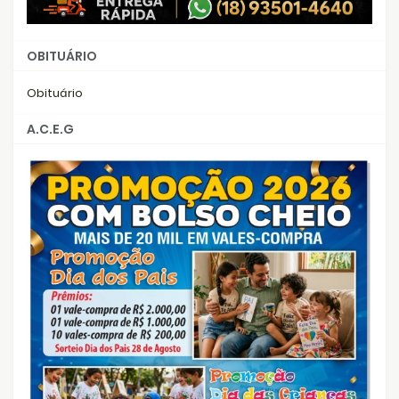
OBITUÁRIO
Obituário
A.C.E.G