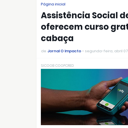
Página inicial
Assistência Social 
oferecem curso grat
cabaça
de
Jornal O Impacto
segunda-feira, abril 07
SICOOB COOPCRED