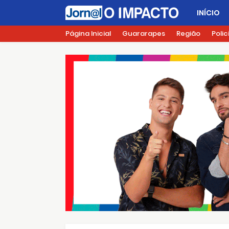
INÍCIO
Página Inicial
Guararapes
Região
Polic