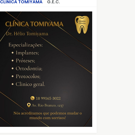
CLÍNICA TOMIYAMA
G.E.C.
CRIMES QUE ABALARAM O BRASIL