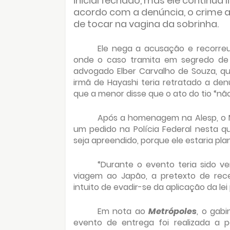
inicial fechado, mas ele continua 
acordo com a denúncia, o crime 
de tocar na vagina da sobrinha.
Ele nega a acusação e recorre
onde o caso tramita em segredo de 
advogado Elber Carvalho de Souza, q
irmã de Hayashi teria retratado a de
que a menor disse que o ato do tio “nã
Após a homenagem na Alesp, o M
um pedido na Polícia Federal nesta q
seja apreendido, porque ele estaria pl
“Durante o evento teria sido ve
viagem ao Japão, a pretexto de re
intuito de evadir-se da aplicação da lei
Em nota ao
Metrópoles
, o gab
evento de entrega foi realizada a p