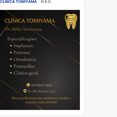
CLÍNICA TOMIYAMA
G.E.C.
CRIMES QUE ABALARAM O BRASIL