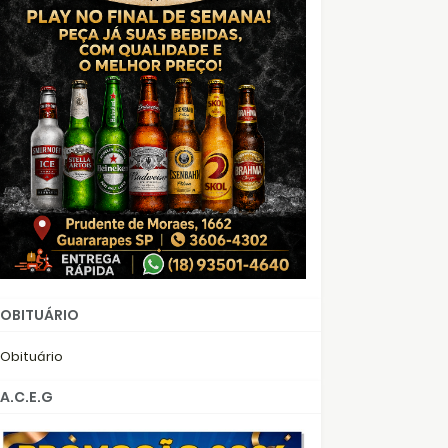
OBITUÁRIO
Obituário
A.C.E.G