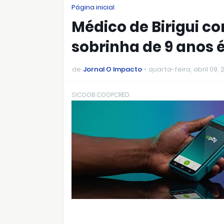
Página inicial
Médico de Birigui c
sobrinha de 9 anos
de
Jornal O Impacto
quarta-feira, abril 09, 
SICOOB COOPCRED