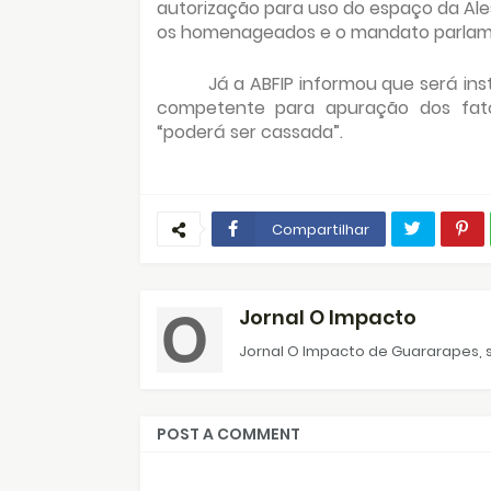
autorização para uso do espaço da Ale
os homenageados e o mandato parlam
Já a ABFIP informou que será i
competente para apuração dos fato
“poderá ser cassada”.
Compartilhar
Jornal O Impacto
Jornal O Impacto de Guararapes, s
POST A COMMENT