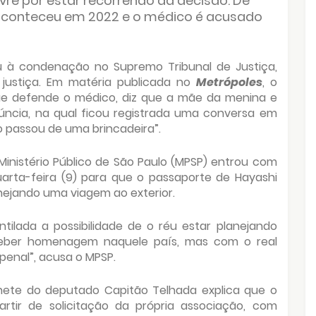
livre por estar recorrendo da decisão. De
aconteceu em 2022 e o médico é acusado
u à condenação no Supremo Tribunal de Justiça,
justiça. Em matéria publicada no
Metrópoles
, o
ue defende o médico, diz que a mãe da menina e
núncia, na qual ficou registrada uma conversa em
o passou de uma brincadeira”.
inistério Público de São Paulo (MPSP) entrou com
uarta-feira (9) para que o passaporte de Hayashi
anejando uma viagem ao exterior.
ntilada a possibilidade de o réu estar planejando
ceber homenagem naquele país, mas com o real
 penal”, acusa o MPSP.
inete do deputado Capitão Telhada explica que o
artir de solicitação da própria associação, com