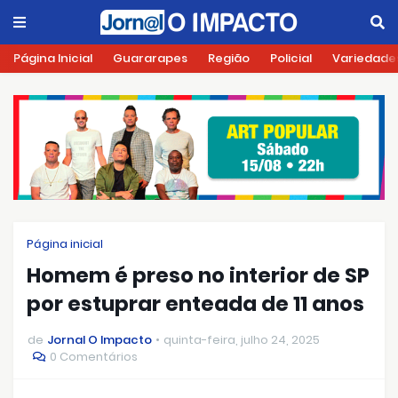
Página Inicial
Guararapes
Região
Policial
Variedade
Página inicial
Homem é preso no interior de SP
por estuprar enteada de 11 anos
de
Jornal O Impacto
quinta-feira, julho 24, 2025
0 Comentários