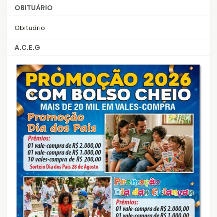
OBITUÁRIO
Obituário
A.C.E.G