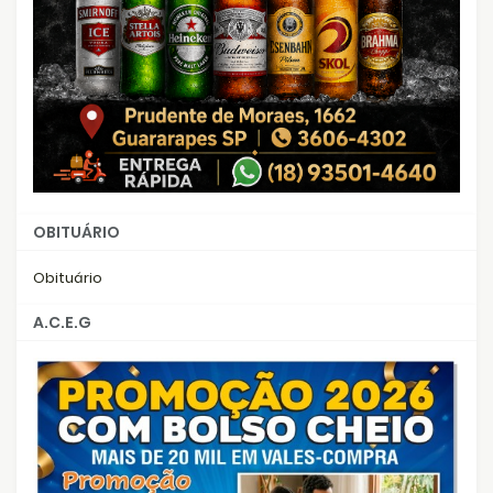
OBITUÁRIO
Obituário
A.C.E.G