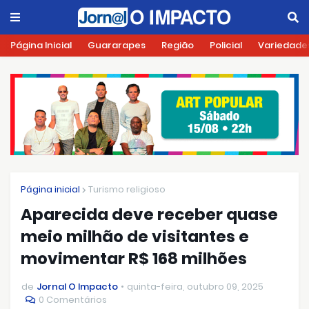
Página Inicial
Guararapes
Região
Policial
Variedade
Página inicial
Turismo religioso
Aparecida deve receber quase
meio milhão de visitantes e
movimentar R$ 168 milhões
de
Jornal O Impacto
quinta-feira, outubro 09, 2025
0 Comentários