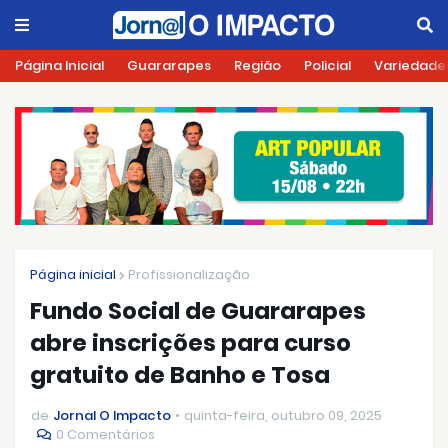
Página Inicial
Guararapes
Região
Policial
Variedade
Página inicial
Profissionalização
Fundo Social de Guararapes
abre inscrições para curso
gratuito de Banho e Tosa
de
Jornal O Impacto
quinta-feira, outubro 09, 2025
0 Comentários