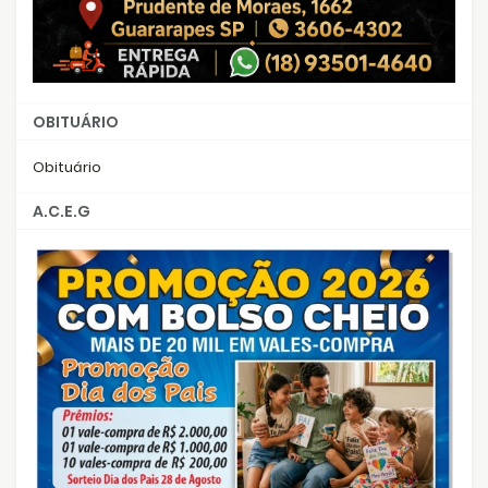
OBITUÁRIO
Obituário
A.C.E.G