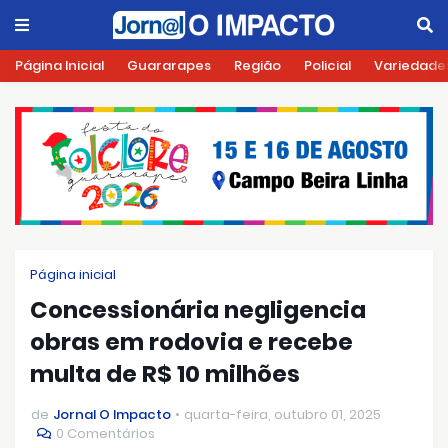
Página Inicial
Guararapes
Região
Policial
Variedade
Página inicial
Concessionária negligencia
obras em rodovia e recebe
multa de R$ 10 milhões
de
Jornal O Impacto
quarta-feira, outubro 01, 2025
0 Comentários