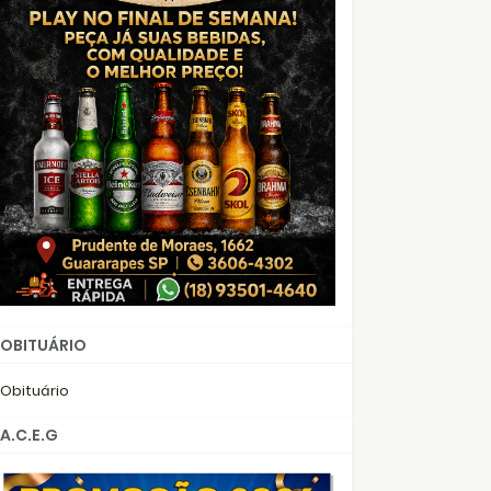
OBITUÁRIO
Obituário
A.C.E.G