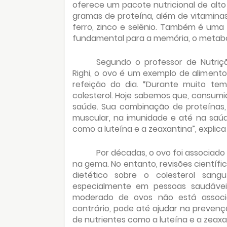
oferece um pacote nutricional de alto
gramas de proteína, além de vitaminas 
ferro, zinco e selênio. Também é uma 
fundamental para a memória, o metabo
Segundo o professor de Nutriçã
Righi, o ovo é um exemplo de aliment
refeição do dia. “Durante muito tem
colesterol. Hoje sabemos que, consumid
saúde. Sua combinação de proteínas,
muscular, na imunidade e até na saúd
como a luteína e a zeaxantina”, explica
Por décadas, o ovo foi associado
na gema. No entanto, revisões científ
dietético sobre o colesterol san
especialmente em pessoas saudávei
moderado de ovos não está associa
contrário, pode até ajudar na prevençã
de nutrientes como a luteína e a zeaxa