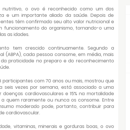
te nutritivo, o ovo é reconhecido como um dos
za e um importante aliado da saúde. Depois de
entes têm confirmado seu alto valor nutricional e
om funcionamento do organismo, tornando-o uma
s as idades.
mento tem crescido continuamente. Segundo a
imal (ABPA), cada pessoa consome, em média, mais
o da praticidade no preparo e do reconhecimento
aúde.
6 participantes com 70 anos ou mais, mostrou que
a seis vezes por semana, está associado a uma
r doenças cardiovasculares e 15% na mortalidade
 a quem raramente ou nunca os consome. Entre
onsumo moderado pode, portanto, contribuir para
e cardiovascular.
dade, vitaminas, minerais e gorduras boas, o ovo