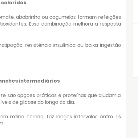
 coloridos
tomate, abobrinha ou cogumelos formam refeições
antioxidantes. Essa combinação melhora a resposta
tipação, resistência insulínica ou baixa ingestão
lanches intermediários
e são opções práticas e proteínas que ajudam a
íveis de glicose ao longo do dia.
 rotina corrida, faz longos intervalos entre as
m.