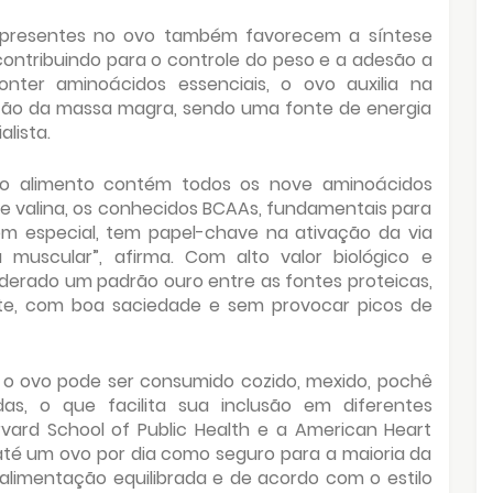
e presentes no ovo também favorecem a síntese
contribuindo para o controle do peso e a adesão a
onter aminoácidos essenciais, o ovo auxilia na
ão da massa magra, sendo uma fonte de energia
lista.
e o alimento contém todos os nove aminoácidos
na e valina, os conhecidos BCAAs, fundamentais para
em especial, tem papel-chave na ativação da via
a muscular”, afirma. Com alto valor biológico e
siderado um padrão ouro entre as fontes proteicas,
te, com boa saciedade e sem provocar picos de
, o ovo pode ser consumido cozido, mexido, pochê
s, o que facilita sua inclusão em diferentes
ard School of Public Health e a American Heart
té um ovo por dia como seguro para a maioria da
limentação equilibrada e de acordo com o estilo