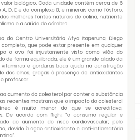
 valor biológico. Cada unidade contém cerca de 6
A, D, E e do complexo B, e minerais como fósforo,
das melhores fontes naturais de colina, nutriente
lismo e a saúde do cérebro.
o do Centro Universitário Afya Itaperuna, Diego
o completo, que pode estar presente em qualquer
po o ovo foi injustamente visto como vilão do
o de forma equilibrada, ele é um grande aliado da
 vitaminas e gorduras boas ajuda na construção
e dos olhos, graças à presença de antioxidantes
 o professor.
 ao aumento do colesterol por conter a substância
icas recentes mostram que o impacto do colesterol
guíneo é muito menor do que se acreditava,
s. De acordo com Righi, “o consumo regular e
do ao aumento do risco cardiovascular; pelo
o, devido à ação antioxidante e anti-inflamatória
ntina”.