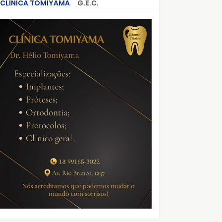
CLÍNICA TOMIYAMA
G.E.C.
CRIMES QUE ABALARAM O BRASIL