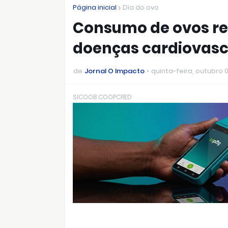
Página inicial
Dia do ovo
Consumo de ovos red
doenças cardiovasc
de
Jornal O Impacto
quinta-feira, outubro 
SICOOB COOPCRED