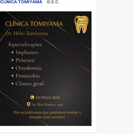
CLÍNICA TOMIYAMA
G.E.C.
CRIMES QUE ABALARAM O BRASIL