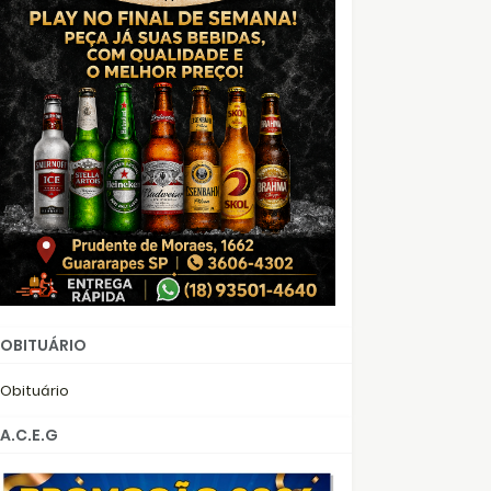
OBITUÁRIO
Obituário
A.C.E.G