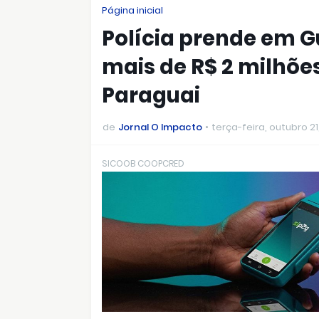
Página inicial
Polícia prende em
mais de R$ 2 milhõ
Paraguai
de
Jornal O Impacto
terça-feira, outubro 21
SICOOB COOPCRED