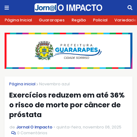
Página Inicial
Guararapes
Região
Policial
Variedade
Página inicial
Novembro azul
Exercícios reduzem em até 36%
o risco de morte por câncer de
próstata
de
Jornal O Impacto
quinta-feira, novembro 06, 2025
0 Comentários