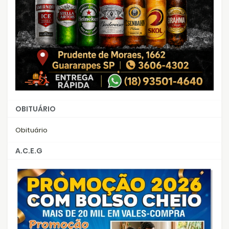
OBITUÁRIO
Obituário
A.C.E.G