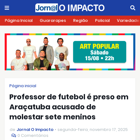
Página Inicial
Guararapes
Região
Policial
Variedade
Página inicial
Professor de futebol é preso em
Araçatuba acusado de
molestar sete meninos
de
Jornal O Impacto
segunda-feira, novembro 17, 2025
0 Comentários