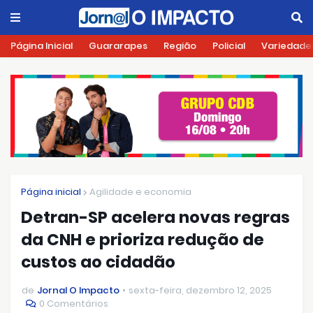
Página Inicial
Guararapes
Região
Policial
Variedade
Página inicial
Agilidade e economia
Detran-SP acelera novas regras
da CNH e prioriza redução de
custos ao cidadão
de
Jornal O Impacto
sexta-feira, dezembro 12, 2025
0 Comentários