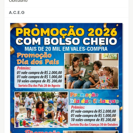
Obituário
A.C.E.G