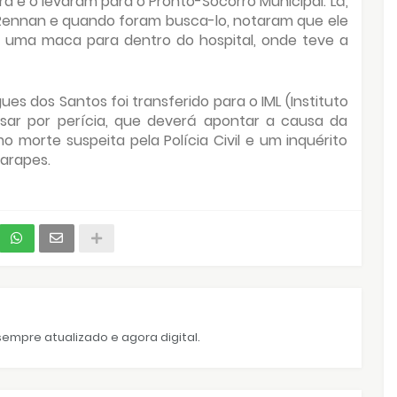
ura e o levaram para o Pronto-Socorro Municipal. Lá,
Rennan e quando foram busca-lo, notaram que ele
em uma maca para dentro do hospital, onde teve a
es dos Santos foi transferido para o IML (Instituto
sar por perícia, que deverá apontar a causa da
o morte suspeita pela Polícia Civil e um inquérito
arapes.
empre atualizado e agora digital.