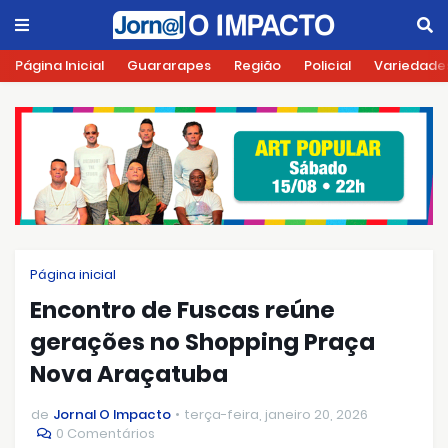
Página Inicial
Guararapes
Região
Policial
Variedade
Página inicial
Encontro de Fuscas reúne
gerações no Shopping Praça
Nova Araçatuba
de
Jornal O Impacto
terça-feira, janeiro 20, 2026
0 Comentários