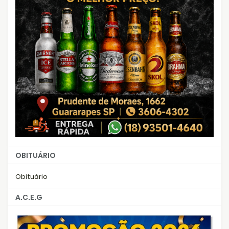
OBITUÁRIO
Obituário
A.C.E.G