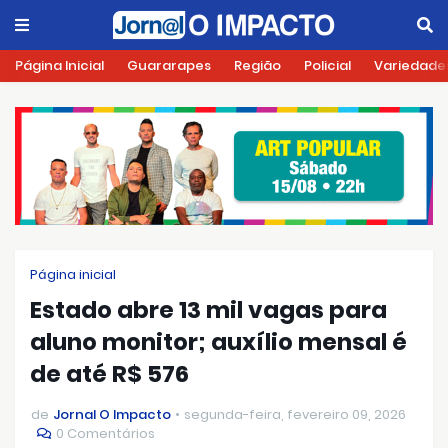
Página Inicial
Guararapes
Região
Policial
Variedade
Página inicial
Estado abre 13 mil vagas para
aluno monitor; auxílio mensal é
de até R$ 576
de
Jornal O Impacto
segunda-feira, fevereiro 09, 2026
0 Comentários