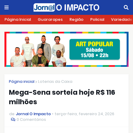
Página Inicial
Guararapes
Região
Policial
Variedade
Página inicial
Loterias da Caixa
Mega-Sena sorteia hoje R$ 116
milhões
de
Jornal O Impacto
terça-feira, fevereiro 24, 2026
0 Comentários