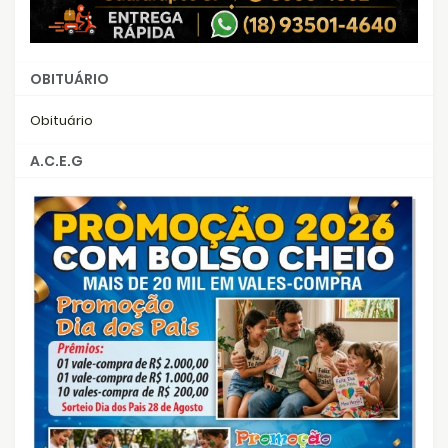
OBITUÁRIO
Obituário
A.C.E.G