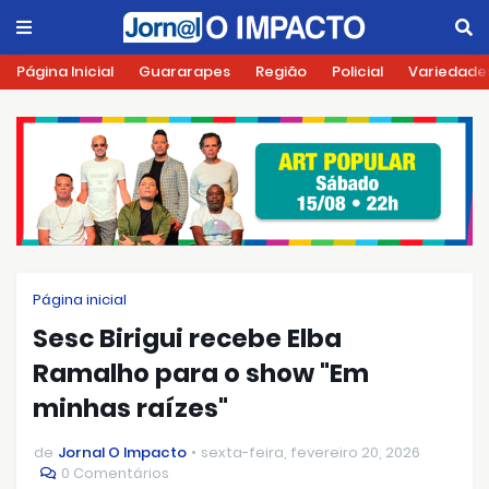
Página Inicial
Guararapes
Região
Policial
Variedade
Página inicial
Sesc Birigui recebe Elba
Ramalho para o show "Em
minhas raízes"
de
Jornal O Impacto
sexta-feira, fevereiro 20, 2026
0 Comentários