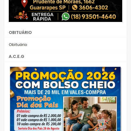
OBITUÁRIO
Obituário
A.C.E.G