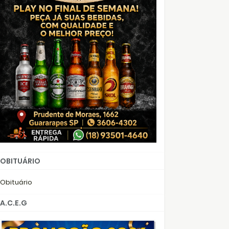
OBITUÁRIO
Obituário
A.C.E.G