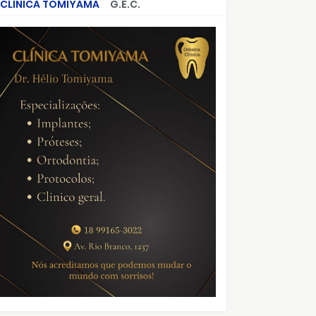
CLÍNICA TOMIYAMA
G.E.C.
CRIMES QUE ABALARAM O BRASIL