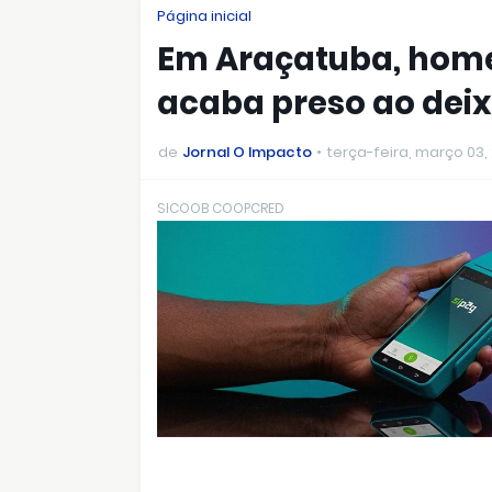
Página inicial
Em Araçatuba, home
acaba preso ao deix
de
Jornal O Impacto
terça-feira, março 03,
SICOOB COOPCRED