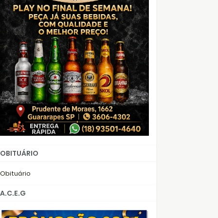
OBITUÁRIO
Obituário
A.C.E.G