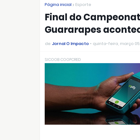
Página inicial
Esporte
Final do Campeonato
Guararapes acontec
de
Jornal O Impacto
quinta-feira, março 05
SICOOB COOPCRED