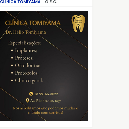
CLÍNICA TOMIYAMA
G.E.C.
CRIMES QUE ABALARAM O BRASIL