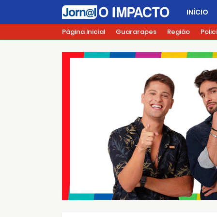
INÍCIO
Página Inicial
Guararapes
Região
Polic