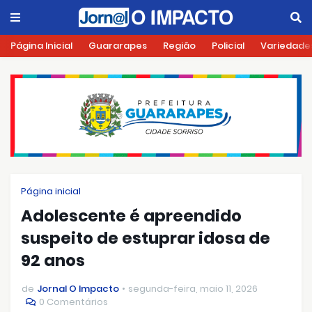
Página Inicial
Guararapes
Região
Policial
Variedade
Página inicial
Adolescente é apreendido
suspeito de estuprar idosa de
92 anos
de
Jornal O Impacto
segunda-feira, maio 11, 2026
0 Comentários