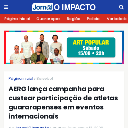
Página Inicial
Guararapes
Região
Policial
Variedade
Página inicial
Beisebol
AERG lança campanha para
custear participação de atletas
guararapenses em eventos
internacionais
de
Jornal O Impacto
quarta-feira, maio 13, 2026