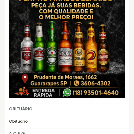
OBITUÁRIO
Obituário
A.C.E.G