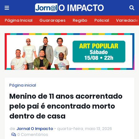
Página Inicial
Guararapes
Região
Policial
Variedade
Página inicial
Menino de 11 anos acorrentado
pelo pai é encontrado morto
dentro de casa
de
Jornal O Impacto
quarta-feira, maio 13, 2026
0 Comentários