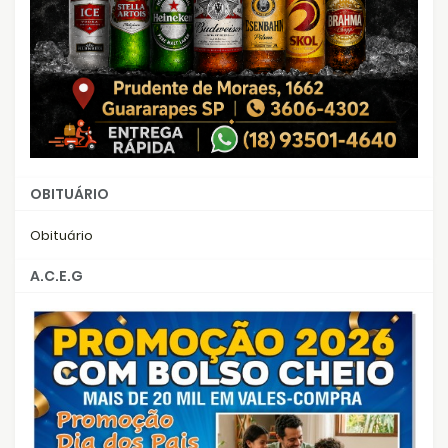
OBITUÁRIO
Obituário
A.C.E.G