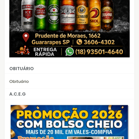
OBITUÁRIO
Obituário
A.C.E.G