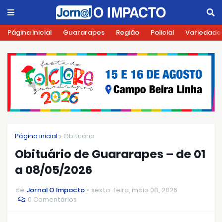
Página Inicial
Guararapes
Região
Policial
Variedade
Página inicial
Obituário
Obituário de Guararapes – de 01
a 08/05/2026
de
Jornal O Impacto
sexta-feira, maio 08, 2026
0 Comentários