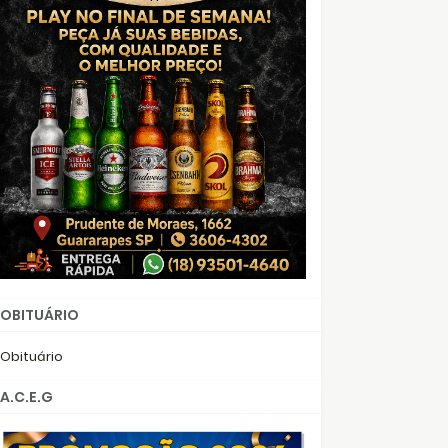
OBITUÁRIO
Obituário
A.C.E.G