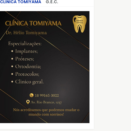
CLÍNICA TOMIYAMA
G.E.C.
CRIMES QUE ABALARAM O BRASIL