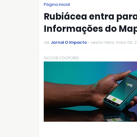
Página inicial
Rubiácea entra para
Informações do Mapa
de
Jornal O Impacto
sexta-feira, maio 08, 
SICOOB COOPCRED