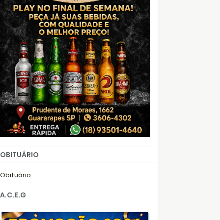
OBITUÁRIO
Obituário
A.C.E.G