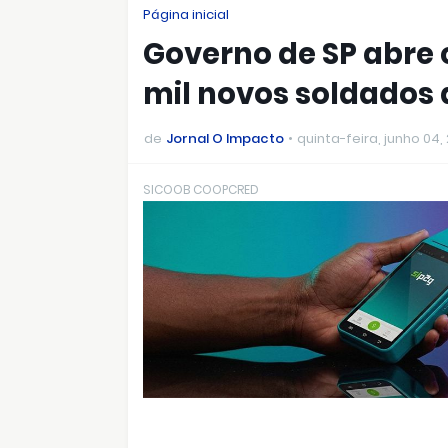
Página inicial
Governo de SP abre 
mil novos soldados
de
Jornal O Impacto
quinta-feira, junho 04,
SICOOB COOPCRED