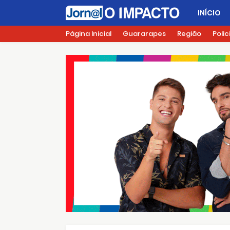
INÍCIO
Página Inicial
Guararapes
Região
Polic