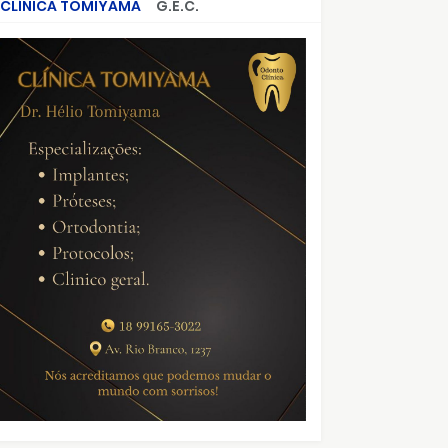
CLÍNICA TOMIYAMA
G.E.C.
CRIMES QUE ABALARAM O BRASIL