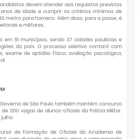
candidatos devem atender aos requisitos previstos
0 anos de idade e cumprir os critérios mínimos de
1,60 metro para homens. Além disso, para a posse, é
torais e militares.
s em 51 municípios, sendo 37 cidades paulistas e
regiões do país. O processo seletivo contará com
 exame de aptidão física, avaliação psicológica,
al.
PM
 o Governo de São Paulo também mantém concurso
200 vagas de alunos-oficiais da Polícia Militar.
julho.
Curso de Formação de Oficiais da Academia de
apital, com duração de quatro anos e remuneração