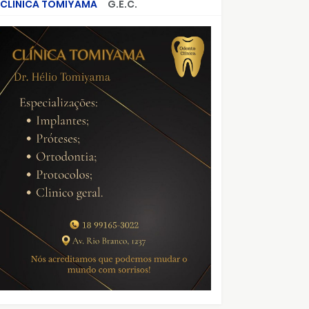
CLÍNICA TOMIYAMA
G.E.C.
CRIMES QUE ABALARAM O BRASIL