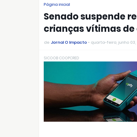
Página inicial
Senado suspende re
crianças vítimas de
de
Jornal O Impacto
quarta-feira, junho 03,
SICOOB COOPCRED