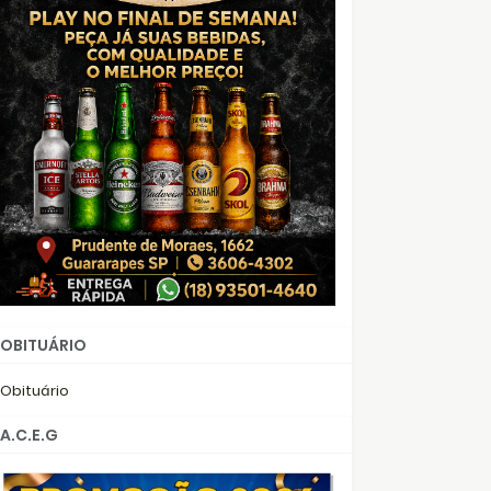
OBITUÁRIO
Obituário
A.C.E.G