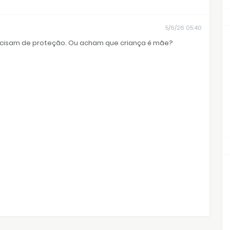
5/6/26 05:40
recisam de proteção. Ou acham que criança é mãe?