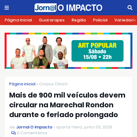
Página Inicial
Guararapes
Região
Policial
Variedade
Página inicial
Corpus Christi
Mais de 900 mil veículos devem
circular na Marechal Rondon
durante o feriado prolongado
de
Jornal O Impacto
quarta-feira, junho 03, 2026
0 Comentários