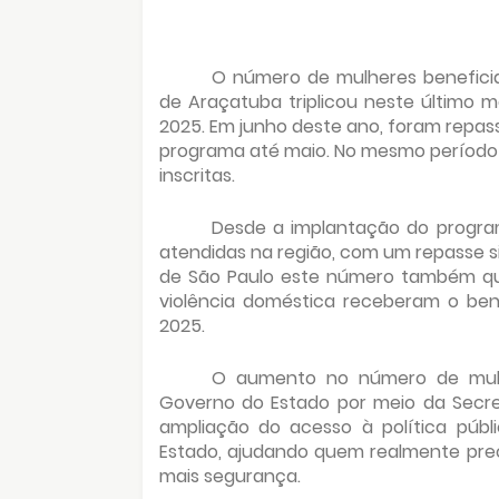
O número de mulheres beneficiad
de Araçatuba triplicou neste últim
2025. Em junho deste ano, foram repass
programa até maio. No mesmo período do
inscritas.
Desde a implantação do program
atendidas na região, com um repasse si
de São Paulo este número também quas
violência doméstica receberam o ben
2025.
O aumento no número de mulhe
Governo do Estado por meio da Secret
ampliação do acesso à política públ
Estado, ajudando quem realmente prec
mais segurança.