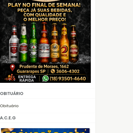
OBITUÁRIO
Obituário
A.C.E.G