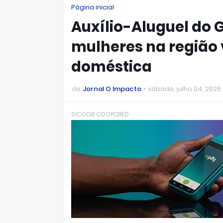
Página inicial
Auxílio-Aluguel do G
mulheres na região 
doméstica
de
Jornal O Impacto
sábado, julho 04, 2026
SICOOB COOPCRED