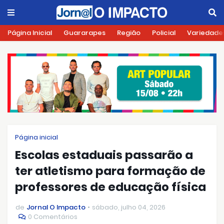
Página Inicial
Guararapes
Região
Policial
Variedade
Página inicial
Escolas estaduais passarão a
ter atletismo para formação de
professores de educação física
de
Jornal O Impacto
sábado, julho 04, 2026
0 Comentários