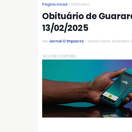
Página inicial
Obituário
Obituário de Guarar
13/02/2025
de
Jornal O Impacto
sexta-feira, fevereiro 
SICOOB COOPCRED