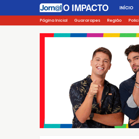
INÍCIO
Página Inicial
Guararapes
Região
Polic