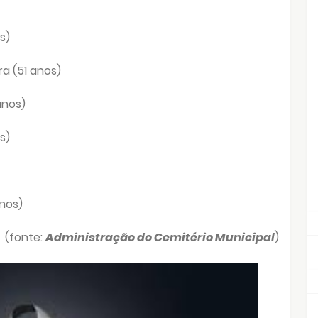
s)
ra (51 anos)
anos)
s)
anos)
(fonte:
Administração do Cemitério Municipal
)