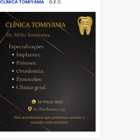
CLÍNICA TOMIYAMA
G.E.C.
CRIMES QUE ABALARAM O BRASIL