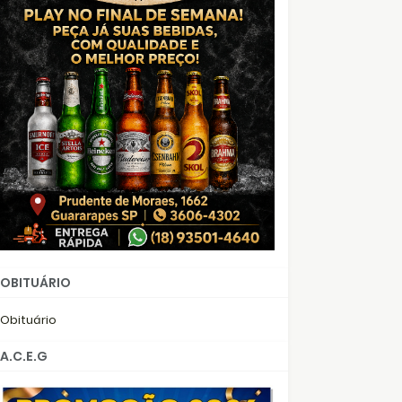
OBITUÁRIO
Obituário
A.C.E.G