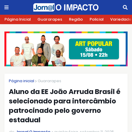
Página Inicial
Guararapes
Região
Policial
Variedade
Página inicial
Guararapes
Aluno da EE João Arruda Brasil é
selecionado para intercâmbio
patrocinado pelo governo
estadual
de
Jornal O Impacto
quinta-feira, setembro 11, 2025